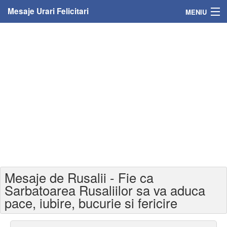
Mesaje Urari Felicitari
MENIU
Home
Mesaje
Felicitari
Felicitari cu nume
Felicitari persoane
Felicitari personalizate
Mesaje de Rusalii - Fie ca
Felicitari varsta
Sarbatoarea Rusaliilor sa va aduca
pace, iubire, bucurie si fericire
Felicitari zilele anului