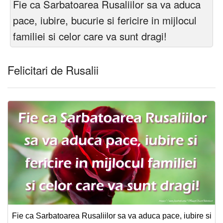
Fie ca Sarbatoarea Rusaliilor sa va aduca
Felicitari zile saptamana
pace, iubire, bucurie si fericire in mijlocul
Felicitari muzicale
familiei si celor care va sunt dragi!
Felicitari muzicale personalizate
Felicitari de Rusalii
Felicitari animate
Invitatii personalizate
Conecteaza-te
Fie ca Sarbatoarea Rusaliilor sa va aduca pace, iubire si