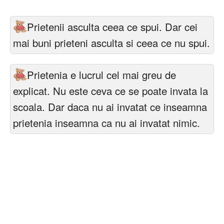
Felicitari zile saptamana
Prietenii asculta ceea ce spui. Dar cei
Felicitari muzicale
mai buni prieteni asculta si ceea ce nu spui.
Felicitari muzicale personalizate
Prietenia e lucrul cel mai greu de
Felicitari animate
explicat. Nu este ceva ce se poate invata la
Invitatii personalizate
scoala. Dar daca nu ai invatat ce inseamna
prietenia inseamna ca nu ai invatat nimic.
Conecteaza-te