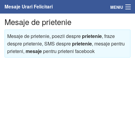
Mesaje Urari Felicitari
MENIU
Mesaje de prietenie
Home
Mesaje
Mesaje de prietenie, poezii despre
prietenie
, fraze
despre prietenie, SMS despre
prietenie
, mesaje pentru
Felicitari
prieteni,
mesaje
pentru prieteni facebook
Felicitari cu nume
Felicitari persoane
Felicitari personalizate
Felicitari varsta
Felicitari zilele anului