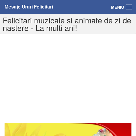
Mesaje Urari Felicitari
MENIU
Felicitari muzicale si animate de zi de
Home
nastere - La multi ani!
Mesaje
Felicitari
Felicitari cu nume
Felicitari persoane
Felicitari personalizate
Felicitari varsta
Felicitari zilele anului