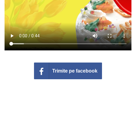
Felicitari zile saptamana
Felicitari muzicale
Felicitari muzicale personalizate
Felicitari animate
Invitatii personalizate
Trimite pe facebook
Conecteaza-te