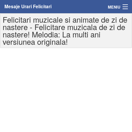
Mesaje Urari Felicitari
MENIU
Felicitari muzicale si animate de zi de
Home
nastere - Felicitare muzicala de zi de
nastere! Melodia: La multi ani
Mesaje
versiunea originala!
Felicitari
Felicitari cu nume
Felicitari persoane
Felicitari personalizate
Felicitari varsta
Felicitari zilele anului