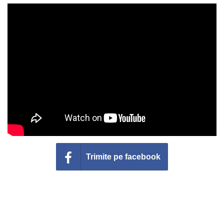
Felicitari zile saptamana
Felicitari muzicale
Felicitari muzicale personalizate
Felicitari animate
Invitatii personalizate
Conecteaza-te
Trimite pe facebook