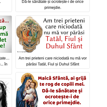
.
Dă-le sănătate și ocrotește-i de orice
primejdie.
ătate…
Am trei prieteni care niciodată nu mă vor
.. în
părăsi Tatăl, Fiul și Duhul Sfânt