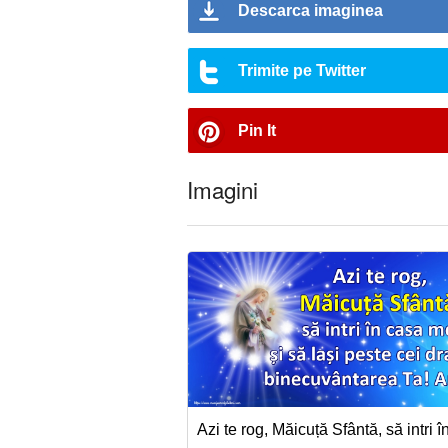
Descarca imaginea
Trimite pe Twitter
Pin It
Imagini
Azi te rog, Măicuță Sfântă, să intri 