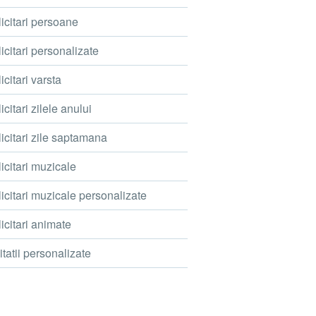
icitari persoane
icitari personalizate
icitari varsta
icitari zilele anului
icitari zile saptamana
icitari muzicale
icitari muzicale personalizate
icitari animate
itatii personalizate