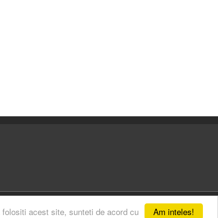
Am inteles!
 folositi acest site, sunteti de acord cu