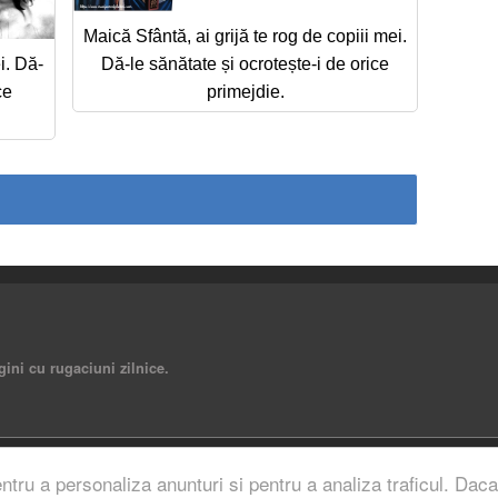
Maică Sfântă, ai grijă te rog de copiii mei.
i. Dă-
Dă-le sănătate și ocrotește-i de orice
ce
primejdie.
gini cu rugaciuni zilnice.
rved.
entru a personaliza anunturi si pentru a analiza traficul. Daca