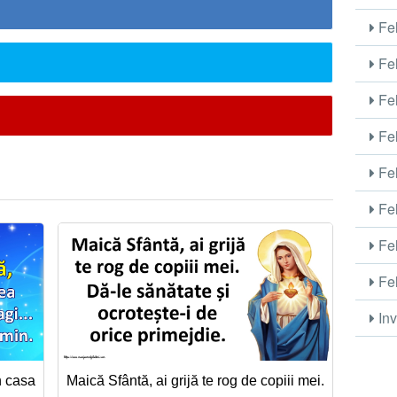
Fel
Fel
Fel
Fel
Fel
Fel
Fel
Fel
Inv
în casa
Maică Sfântă, ai grijă te rog de copiii mei.