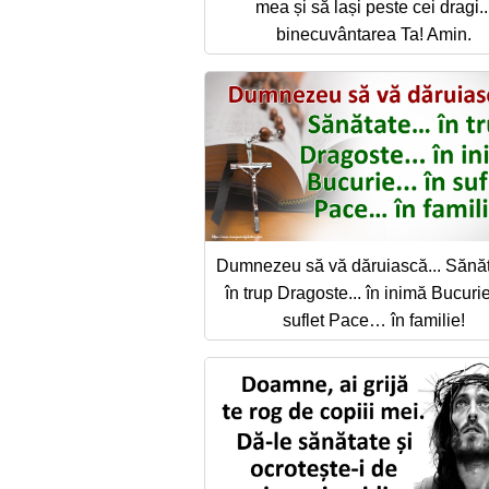
mea și să lași peste cei dragi..
binecuvântarea Ta! Amin.
Dumnezeu să vă dăruiască... Săn
în trup Dragoste... în inimă Bucurie.
suflet Pace… în familie!