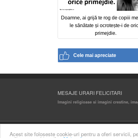
Doamne, ai grijă te rog de copiii me
le sănătate și ocrotește-i de ori
primejdie.
Cele mai apreciate
MESAJE URARI FELICITARI
Imagini religioase si imagini crestine, ima
© 2020 Mesaje Urari Felicitari. All rights rese
Acest site foloseste cookie-uri pentru a oferi servicii, p