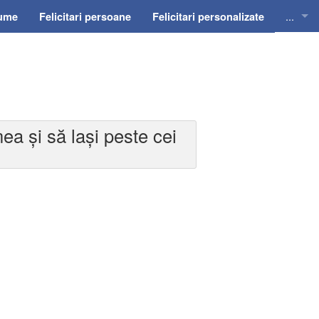
...
nume
Felicitari persoane
Felicitari personalizate
Felicit
Felicit
Felicit
mea și să lași peste cei
Felicit
Felici
Felicit
Invitat