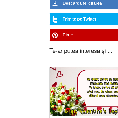
Descarca felicitarea
Trimite pe Twitter
Pin It
Te-ar putea interesa și ...