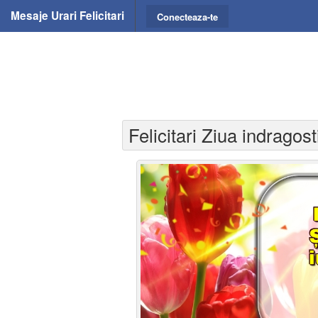
Mesaje Urari Felicitari
Conecteaza-te
Felicitari Ziua indragosti