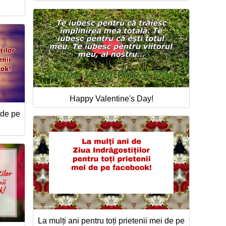
Happy Valentine's Day!
i de pe
La mulți ani pentru toți prietenii mei de pe