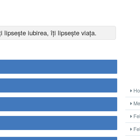
i lipsește iubirea, îți lipsește viața.
Ho
Me
Fel
Fel