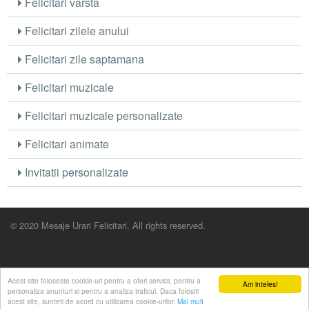
Felicitari varsta
Felicitari zilele anului
Felicitari zile saptamana
Felicitari muzicale
Felicitari muzicale personalizate
Felicitari animate
Invitatii personalizate
© 2020 Mesaje Urari Felicitari. All rights reserved.
Acest site foloseste cookie-uri pentru a oferi servicii, pentru a
Am inteles!
personaliza anunturi si pentru a analiza traficul. Daca folositi
acest site, sunteti de acord cu utilizarea cookie-urilor.
Mai mult