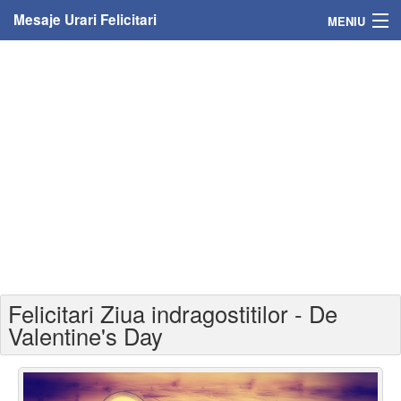
Mesaje Urari Felicitari
MENIU
Home
Mesaje
Felicitari
Felicitari cu nume
Felicitari persoane
Felicitari personalizate
Felicitari Ziua indragostitilor - De
Felicitari varsta
Valentine's Day
Felicitari zilele anului