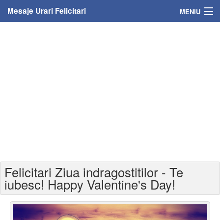
Mesaje Urari Felicitari
MENIU
Home
Mesaje
Felicitari
Felicitari cu nume
Felicitari persoane
Felicitari personalizate
Felicitari Ziua indragostitilor - Te
Felicitari varsta
iubesc! Happy Valentine's Day!
Felicitari zilele anului