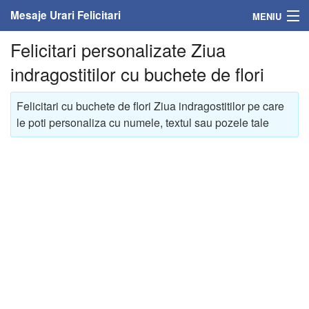
Mesaje Urari Felicitari
MENIU
Felicitari personalizate Ziua
Home
indragostitilor cu buchete de flori
Mesaje
Felicitari cu buchete de flori Ziua indragostitilor pe care
Felicitari
le poti personaliza cu numele, textul sau pozele tale
Felicitari cu nume
Felicitari persoane
Felicitari personalizate
Felicitari varsta
Felicitari zilele anului