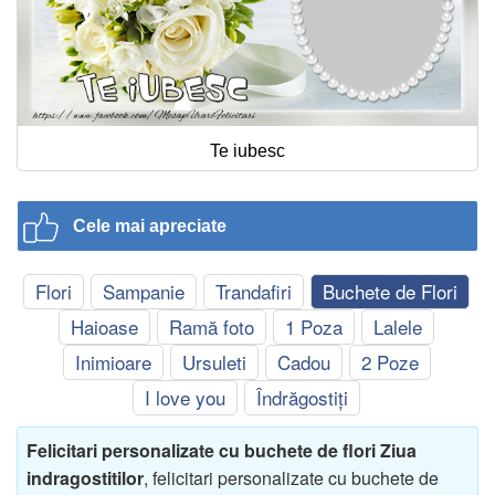
Te iubesc
Cele mai apreciate
Flori
Sampanie
Trandafiri
Buchete de Flori
Haioase
Ramă foto
1 Poza
Lalele
Inimioare
Ursuleti
Cadou
2 Poze
I love you
Îndrăgostiți
Felicitari personalizate cu buchete de flori Ziua
indragostitilor
, felicitari personalizate cu buchete de