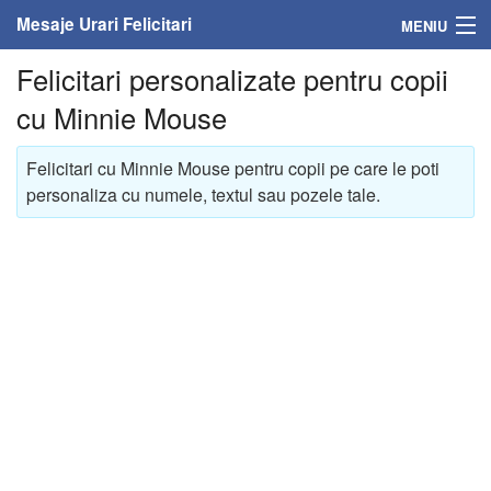
Mesaje Urari Felicitari
MENIU
Felicitari personalizate pentru copii
Home
cu Minnie Mouse
Mesaje
Felicitari cu Minnie Mouse pentru copii pe care le poti
Felicitari
personaliza cu numele, textul sau pozele tale.
Felicitari cu nume
Felicitari persoane
Felicitari personalizate
Felicitari varsta
Felicitari zilele anului