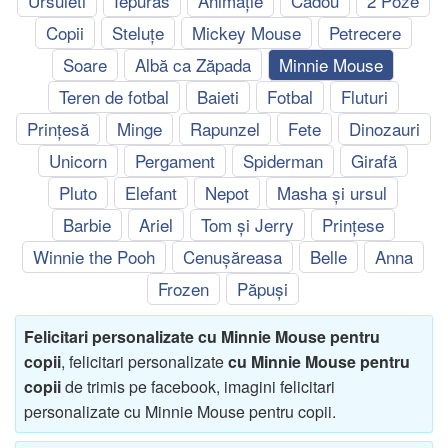
Ursuleti
Iepuras
Animație
Cadou
2 Poze
Copii
Steluțe
Mickey Mouse
Petrecere
Soare
Albă ca Zăpada
Minnie Mouse
Teren de fotbal
Baieti
Fotbal
Fluturi
Prințesă
Minge
Rapunzel
Fete
Dinozauri
Unicorn
Pergament
Spiderman
Girafă
Pluto
Elefant
Nepot
Masha și ursul
Barbie
Ariel
Tom și Jerry
Prințese
Winnie the Pooh
Cenușăreasa
Belle
Anna
Frozen
Păpuși
Felicitari personalizate cu Minnie Mouse pentru
copii
, felicitari personalizate
cu Minnie Mouse pentru
copii
de trimis pe facebook, imagini felicitari
personalizate cu Minnie Mouse pentru copii.