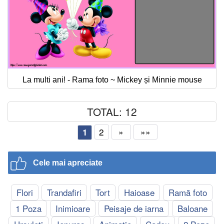
La multi ani! - Rama foto ~ Mickey și Minnie mouse
TOTAL: 12
2
»
»»
1
Cele mai apreciate
Flori
Trandafiri
Tort
Haioase
Ramă foto
1 Poza
Inimioare
Peisaje de iarna
Baloane