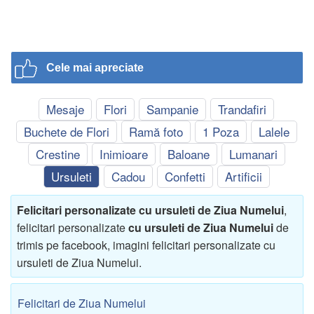
Cele mai apreciate
Mesaje
Flori
Sampanie
Trandafiri
Buchete de Flori
Ramă foto
1 Poza
Lalele
Crestine
Inimioare
Baloane
Lumanari
Ursuleti
Cadou
Confetti
Artificii
Felicitari personalizate cu ursuleti de Ziua Numelui
,
felicitari personalizate
cu ursuleti de Ziua Numelui
de
trimis pe facebook, imagini felicitari personalizate cu
ursuleti de Ziua Numelui.
Felicitari de Ziua Numelui