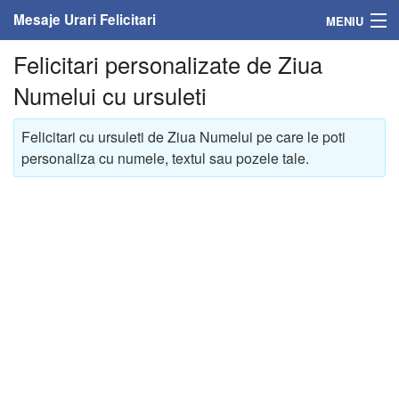
Mesaje Urari Felicitari
MENIU
Felicitari personalizate de Ziua
Home
Numelui cu ursuleti
Mesaje
Felicitari cu ursuleti de Ziua Numelui pe care le poti
Felicitari
personaliza cu numele, textul sau pozele tale.
Felicitari cu nume
Felicitari persoane
Felicitari personalizate
Felicitari varsta
Felicitari zilele anului