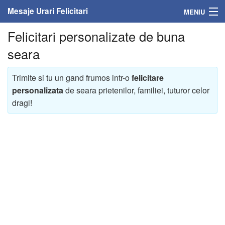
Mesaje Urari Felicitari
MENIU
Felicitari personalizate de buna
Home
seara
Mesaje
Trimite si tu un gand frumos intr-o
felicitare
Felicitari
personalizata
de seara prietenilor, familiei, tuturor celor
dragi!
Felicitari cu nume
Felicitari persoane
Felicitari personalizate
Felicitari varsta
Felicitari zilele anului