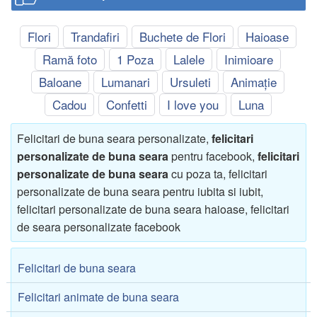
Flori
Trandafiri
Buchete de Flori
Haioase
Ramă foto
1 Poza
Lalele
Inimioare
Baloane
Lumanari
Ursuleti
Animație
Cadou
Confetti
I love you
Luna
Felicitari de buna seara personalizate,
felicitari
personalizate de buna seara
pentru facebook,
felicitari
personalizate de buna seara
cu poza ta, felicitari
personalizate de buna seara pentru iubita si iubit,
felicitari personalizate de buna seara haioase, felicitari
de seara personalizate facebook
Felicitari de buna seara
Felicitari animate de buna seara