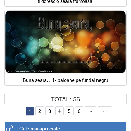
Iti doresc o seara frumoasa !
Buna seara, ...! - baloane pe fundal negru
TOTAL: 56
2
3
4
5
6
»
»»
1
Cele mai apreciate