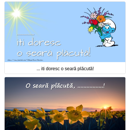
... iti doresc o seară plăcută!