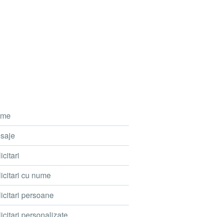
me
saje
icitari
icitari cu nume
icitari persoane
icitari personalizate