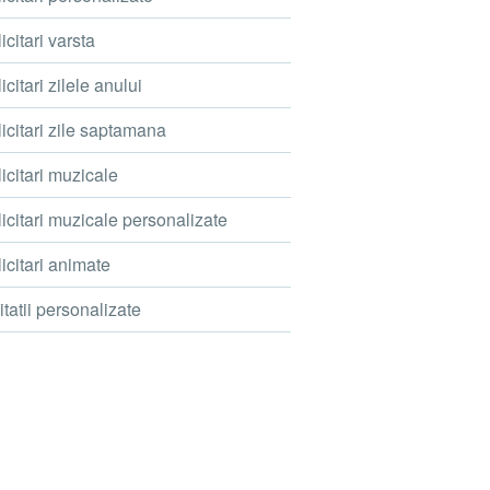
icitari varsta
icitari zilele anului
icitari zile saptamana
icitari muzicale
icitari muzicale personalizate
icitari animate
itatii personalizate