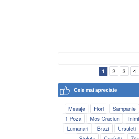
2
3
4
1
Cele mai apreciate
Mesaje
Flori
Sampanie
1 Poza
Mos Craciun
Inim
Lumanari
Brazi
Ursuleti
Steluțe
Confetti
Ză