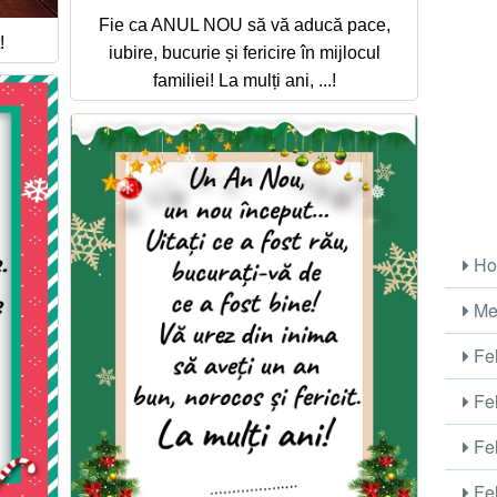
Fie ca ANUL NOU să vă aducă pace,
!
iubire, bucurie și fericire în mijlocul
familiei! La mulți ani, ...!
Ho
Me
Fel
Fel
Fel
Fel