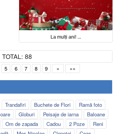
La mulți ani! ...
TOTAL: 88
5
6
7
8
9
»
»»
Trandafiri
Buchete de Flori
Ramă foto
ioare
Globuri
Peisaje de iarna
Baloane
Om de zapada
Cadou
2 Poze
Reni
padă
Moș Nicolae
Clopoței
Ceas