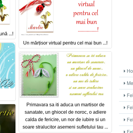
nă ...!
Un mărțisor virtual pentru cel mai bun ...!
Ho
Me
Fel
Primavara sa iti aduca un martisor de
Fel
sanatate, un ghiocel de noroc, o adiere
Fel
calda de fericire, un nor de iubire si un
soare stralucitor asemeni sufletului tau ...
Fel