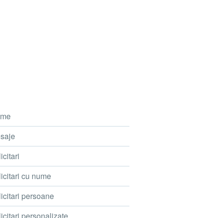
me
saje
icitari
icitari cu nume
icitari persoane
icitari personalizate