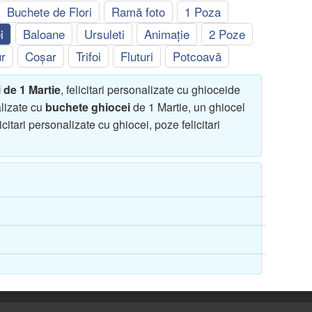
Buchete de Flori
Ramă foto
1 Poza
i
Baloane
Ursuleti
Animație
2 Poze
r
Coșar
Trifoi
Fluturi
Potcoavă
i de 1 Martie
, felicitari personalizate cu ghioceide
alizate cu
buchete ghiocei
de 1 Martie, un ghiocel
citari personalizate cu ghiocei, poze felicitari