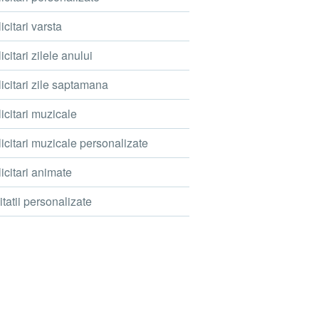
icitari varsta
icitari zilele anului
icitari zile saptamana
icitari muzicale
icitari muzicale personalizate
icitari animate
itatii personalizate