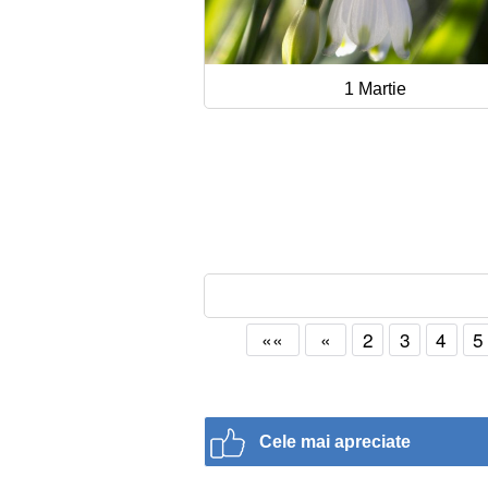
1 Martie
««
«
2
3
4
5
Cele mai apreciate