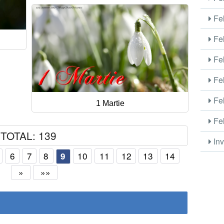
Fel
Fel
Fel
Fel
Fel
1 Martie
Fel
TOTAL: 139
Inv
6
7
8
10
11
12
13
14
9
»
»»