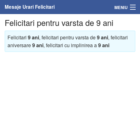
Mesaje Urari Felicitari
MENIU
Felicitari pentru varsta de 9 ani
Home
Mesaje
Felicitari
9 ani
, felicitari pentru varsta de
9 ani
, felicitari
aniversare
9 ani
, felicitari cu implinirea a
9 ani
Felicitari
Felicitari cu nume
Felicitari persoane
Felicitari personalizate
Felicitari varsta
Felicitari zilele anului