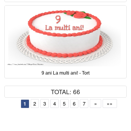
9 ani La multi ani! - Tort
TOTAL: 66
2
3
4
5
6
7
»
»»
1