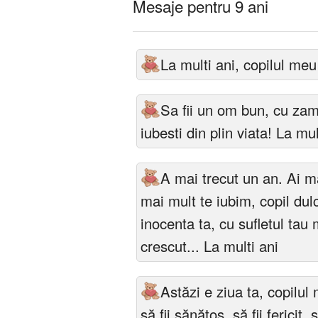
Mesaje pentru 9 ani
La multi ani, copilul meu 
Sa fii un om bun, cu zamb
iubesti din plin viata! La mu
A mai trecut un an. Ai ma
mai mult te iubim, copil dul
inocenta ta, cu sufletul tau
crescut... La multi ani
Astăzi e ziua ta, copilu
să fii sănătos, să fii fericit,