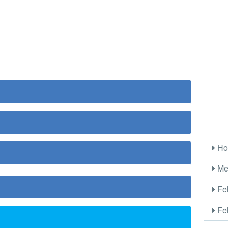
Ho
Me
Fel
Fel