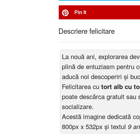
Pin It
Descriere felicitare
La nouă ani, explorarea devi
plină de entuziasm pentru co
aducă noi descoperiri și buc
Felicitarea cu
tort alb cu to
poate descărca gratuit sau s
socializare.
Acestă imagine dedicată cop
800px x 532px și textul
9 an