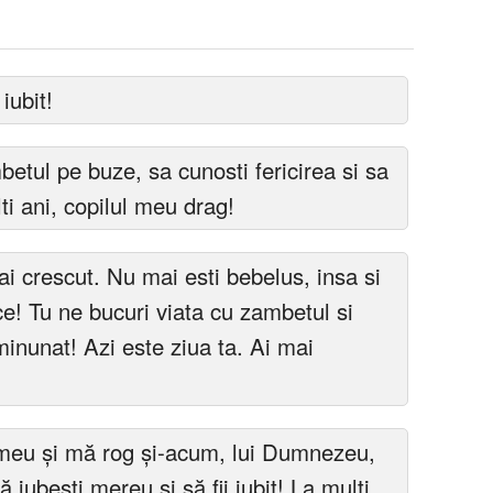
iubit!
etul pe buze, sa cunosti fericirea si sa
lti ani, copilul meu drag!
i crescut. Nu mai esti bebelus, insa si
ce! Tu ne bucuri viata cu zambetul si
 minunat! Azi este ziua ta. Ai mai
l meu şi mă rog şi-acum, lui Dumnezeu,
 să iubeşti mereu şi să fii iubit! La multi