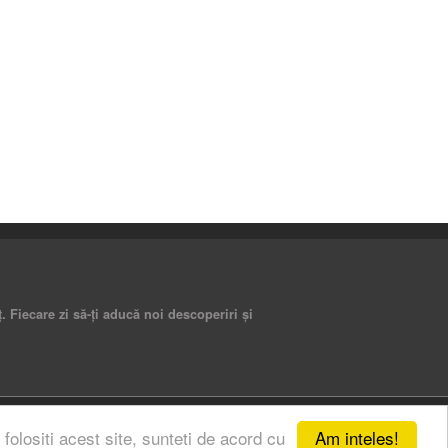
 Fiecare zi să-ți aducă noi descoperiri și
Am inteles!
 folositi acest site, sunteti de acord cu