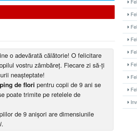
Fel
Fel
Fel
Fel
Fel
ne o adevărată călătorie! O felicitare
pilul vostru zâmbăreț. Fiecare zi să-ți
Fel
urii neașteptate!
Fel
ping de flori
pentru copii de 9 ani se
Fel
e poate trimite pe retelele de
Inv
iilor de 9 anișori are dimensiunile
i
.