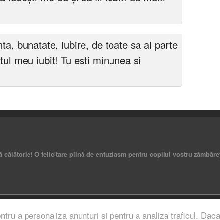
nta, bunatate, iubire, de toate sa ai parte
intul meu iubit! Tu esti minunea si
călătorie! O felicitare plină de entuziasm pentru copilul vostru zâmbăreț.
rved.
entru a personaliza anunturi si pentru a analiza traficul. Daca