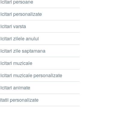
icitari persoane
icitari personalizate
icitari varsta
icitari zilele anului
icitari zile saptamana
icitari muzicale
icitari muzicale personalizate
icitari animate
itatii personalizate