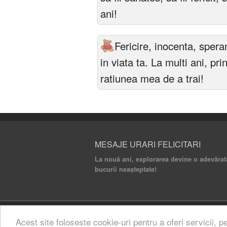
ani!
Fericire, inocenta, spera
in viata ta. La multi ani, pr
ratiunea mea de a trai!
MESAJE URARI FELICITARI
La nouă ani, explorarea devine o adevărată 
bucurii neașteptate!
© 2020 Mesaje Urari Felicitari. All rights rese
Acest site foloseste cookie-uri pentru a oferi servicii, p