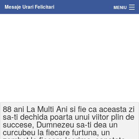
Mesaje Urari Felicitari
MENIU
Home
Mesaje
Felicitari
Felicitari cu nume
Felicitari persoane
Felicitari personalizate
88 ani La Multi Ani si fie ca aceasta zi
Felicitari varsta
sa-ti dechida poarta unui viitor plin de
succese, Dumnezeu sa-ti dea un
Felicitari zilele anului
curcubeu la fiecare furtuna, un