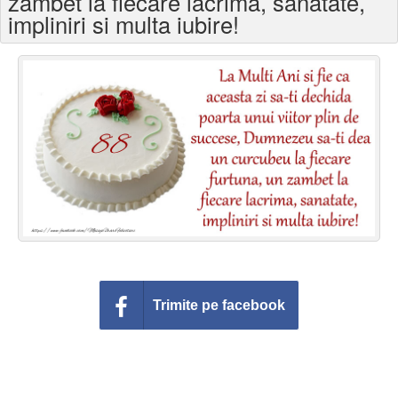
zambet la fiecare lacrima, sanatate,
Felicitari zile saptamana
impliniri si multa iubire!
Felicitari muzicale
Felicitari muzicale personalizate
Felicitari animate
Invitatii personalizate
Conecteaza-te
Trimite pe facebook