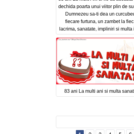
dechida poarta unui viitor plin de s
Dumnezeu sa-ti dea un curcubeu
fiecare furtuna, un zambet la fie
lacrima, sanatate, impliniri si multa 
83 ani La multi ani si multa sanat
2
3
4
5
6