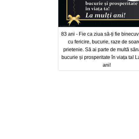
83 ani - Fie ca ziua să-ți fie binecu
cu fericire, bucurie, raze de soar
prietenie. Să ai parte de multă săn
bucurie și prosperitate în viața ta! L
ani!