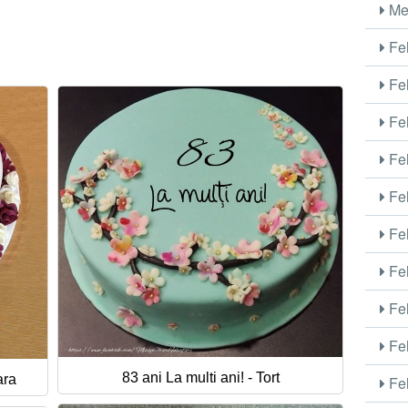
Me
Fel
Fel
Fel
Fel
Fel
Fel
Fel
Fel
Fel
83 ani La multi ani! - Tort
ara
Fel