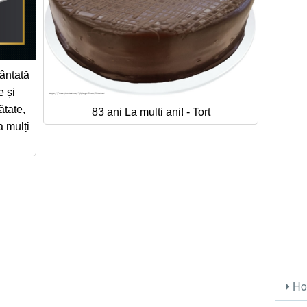
vântată
e și
ătate,
83 ani La multi ani! - Tort
a mulți
Ho