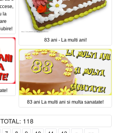
uccese,
 la
care
iubire!
83 ani - La multi ani!
ate!
83 ani La multi ani si multa sanatate!
TOTAL: 118
7
8
9
10
11
12
»
»»