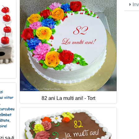
Inv
82 ani La multi ani! - Tort
i sa-ti