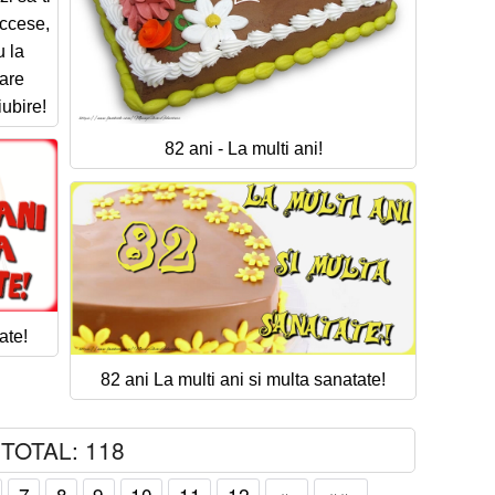
uccese,
 la
care
iubire!
82 ani - La multi ani!
ate!
82 ani La multi ani si multa sanatate!
TOTAL: 118
7
8
9
10
11
12
»
»»