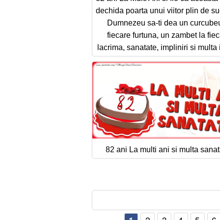
dechida poarta unui viitor plin de s
Dumnezeu sa-ti dea un curcubeu
fiecare furtuna, un zambet la fie
lacrima, sanatate, impliniri si multa 
82 ani La multi ani si multa sanat
2
3
4
5
6