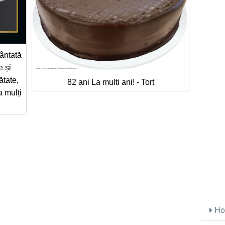
vântată
e și
ătate,
82 ani La multi ani! - Tort
a mulți
Ho