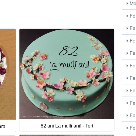
Me
Fel
Fel
Fel
Fel
Fel
Fel
Fel
Fel
Fel
82 ani La multi ani! - Tort
ara
Fel