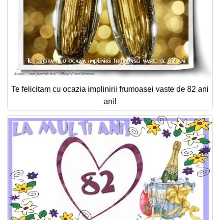
Te felicitam cu ocazia implinirii frumoasei vaste de 82 ani
ani!