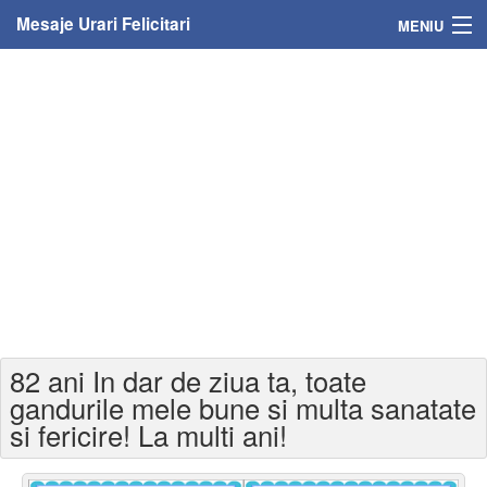
Mesaje Urari Felicitari
MENIU
Home
Mesaje
Felicitari
Felicitari cu nume
Felicitari persoane
Felicitari personalizate
82 ani In dar de ziua ta, toate
Felicitari varsta
gandurile mele bune si multa sanatate
si fericire! La multi ani!
Felicitari zilele anului