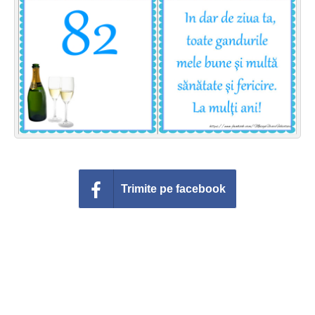
Felicitari zile saptamana
Felicitari muzicale
Felicitari muzicale personalizate
Felicitari animate
Invitatii personalizate
Conecteaza-te
Trimite pe facebook