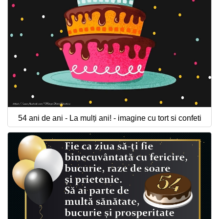
54 ani de ani - La mulți ani! - imagine cu tort si confeti