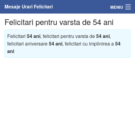
Mesaje Urari Felicitari
MENIU
Felicitari pentru varsta de 54 ani
Home
Mesaje
Felicitari
54 ani
, felicitari pentru varsta de
54 ani
,
felicitari aniversare
54 ani
, felicitari cu implinirea a
54
Felicitari
ani
Felicitari cu nume
Felicitari persoane
Felicitari personalizate
Felicitari varsta
Felicitari zilele anului