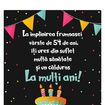
Felicitari zile saptamana
Felicitari muzicale
Felicitari muzicale personalizate
Felicitari animate
Invitatii personalizate
Conecteaza-te