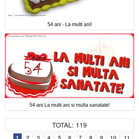
54 ani - La multi ani!
54 ani La multi ani si multa sanatate!
TOTAL: 119
2
3
4
5
6
7
8
9
10
11
1