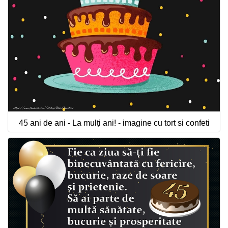
45 ani de ani - La mulți ani! - imagine cu tort si confeti