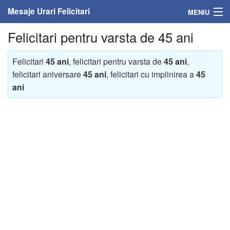
Mesaje Urari Felicitari
MENIU
Felicitari pentru varsta de 45 ani
Home
Mesaje
Felicitari
45 ani
, felicitari pentru varsta de
45 ani
,
felicitari aniversare
45 ani
, felicitari cu implinirea a
45
Felicitari
ani
Felicitari cu nume
Felicitari persoane
Felicitari personalizate
Felicitari varsta
Felicitari zilele anului