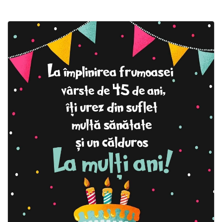
Felicitari zile saptamana
Felicitari muzicale
Felicitari muzicale personalizate
Felicitari animate
Invitatii personalizate
Conecteaza-te