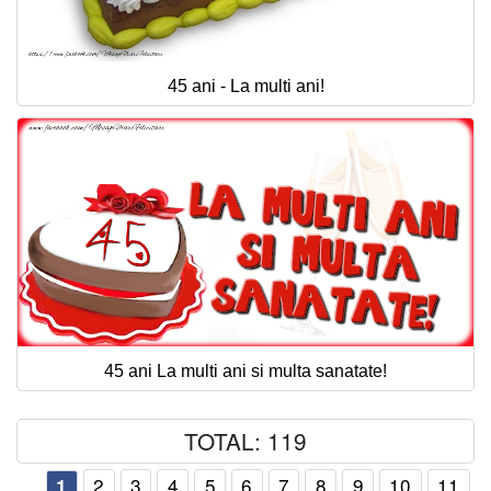
45 ani - La multi ani!
45 ani La multi ani si multa sanatate!
TOTAL: 119
2
3
4
5
6
7
8
9
10
11
1