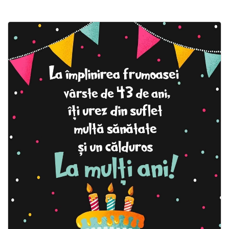
Felicitari zile saptamana
Felicitari muzicale
Felicitari muzicale personalizate
Felicitari animate
Invitatii personalizate
Conecteaza-te