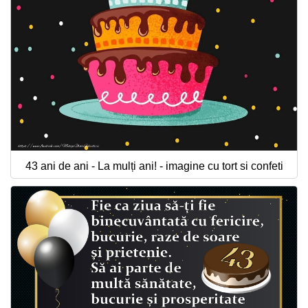
43 ani de ani - La mulți ani! - imagine cu tort si confeti