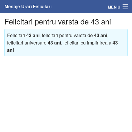
Mesaje Urari Felicitari
MENIU
Felicitari pentru varsta de 43 ani
Home
Mesaje
Felicitari
43 ani
, felicitari pentru varsta de
43 ani
,
felicitari aniversare
43 ani
, felicitari cu implinirea a
43
Felicitari
ani
Felicitari cu nume
Felicitari persoane
Felicitari personalizate
Felicitari varsta
Felicitari zilele anului