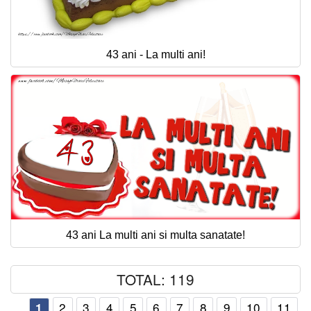
43 ani - La multi ani!
43 ani La multi ani si multa sanatate!
TOTAL: 119
2
3
4
5
6
7
8
9
10
11
1