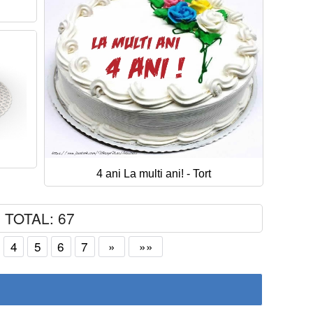
4 ani La multi ani! - Tort
TOTAL: 67
4
5
6
7
»
»»