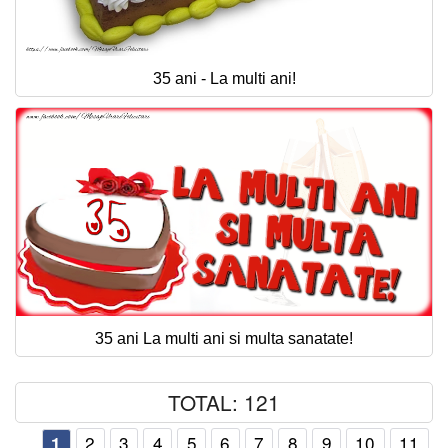
35 ani - La multi ani!
35 ani La multi ani si multa sanatate!
TOTAL: 121
2
3
4
5
6
7
8
9
10
11
1