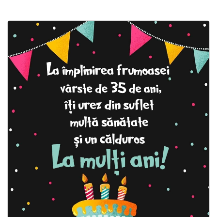
Felicitari zile saptamana
Felicitari muzicale
Felicitari muzicale personalizate
Felicitari animate
Invitatii personalizate
Conecteaza-te