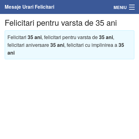
Mesaje Urari Felicitari
MENIU
Felicitari pentru varsta de 35 ani
Home
Mesaje
Felicitari
35 ani
, felicitari pentru varsta de
35 ani
,
felicitari aniversare
35 ani
, felicitari cu implinirea a
35
Felicitari
ani
Felicitari cu nume
Felicitari persoane
Felicitari personalizate
Felicitari varsta
Felicitari zilele anului