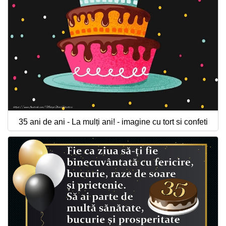
35 ani de ani - La mulți ani! - imagine cu tort si confeti