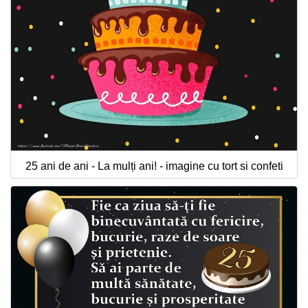
25 ani de ani - La mulți ani! - imagine cu tort si confeti