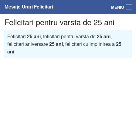
Mesaje Urari Felicitari
MENIU
Felicitari pentru varsta de 25 ani
Home
Mesaje
Felicitari
25 ani
, felicitari pentru varsta de
25 ani
,
felicitari aniversare
25 ani
, felicitari cu implinirea a
25
Felicitari
ani
Felicitari cu nume
Felicitari persoane
Felicitari personalizate
Felicitari varsta
Felicitari zilele anului