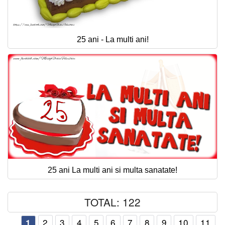
25 ani - La multi ani!
25 ani La multi ani si multa sanatate!
TOTAL: 122
2
3
4
5
6
7
8
9
10
11
1