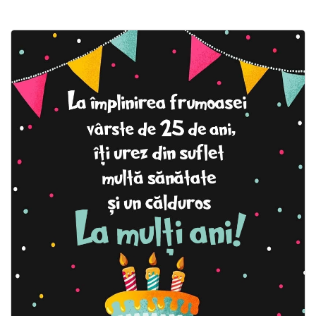
Felicitari zile saptamana
Felicitari muzicale
Felicitari muzicale personalizate
Felicitari animate
Invitatii personalizate
Conecteaza-te