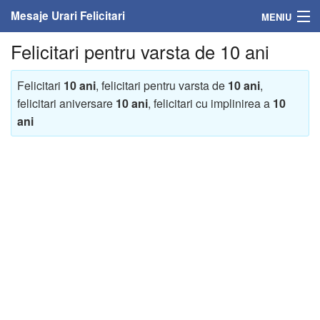
Mesaje Urari Felicitari
MENIU
Felicitari pentru varsta de 10 ani
Home
Mesaje
Felicitari
10 ani
, felicitari pentru varsta de
10 ani
,
felicitari aniversare
10 ani
, felicitari cu implinirea a
10
Felicitari
ani
Felicitari cu nume
Felicitari persoane
Felicitari personalizate
Felicitari varsta
Felicitari zilele anului