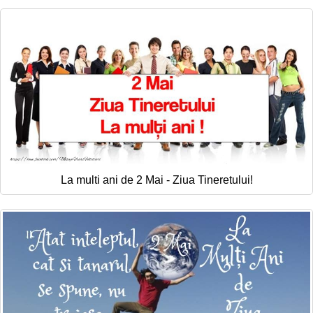
Felicitari zile saptamana
Felicitari muzicale
Felicitari muzicale personalizate
Felicitari animate
Invitatii personalizate
Conecteaza-te
La multi ani de 2 Mai - Ziua Tineretului!