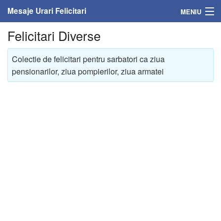
Mesaje Urari Felicitari
MENIU
Felicitari Diverse
Home
Mesaje
Colectie de felicitari pentru sarbatori ca ziua
pensionarilor, ziua pompierilor, ziua armatei
Felicitari
Felicitari cu nume
Felicitari persoane
Felicitari personalizate
Felicitari varsta
Felicitari zilele anului