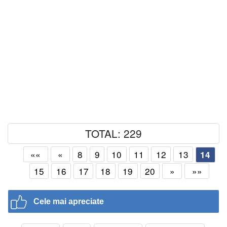
TOTAL: 229
««
«
8
9
10
11
12
13
14
15
16
17
18
19
20
»
»»
Cele mai apreciate