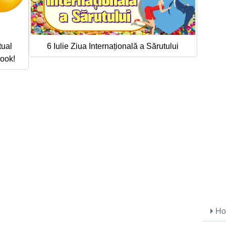
tual
6 Iulie Ziua Internațională a Sărutului
book!
Ho