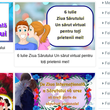
Me
Fel
Fel
Fel
Fel
ului
Fel
6 Iulie Ziua Sărutului Un sărut virtual pentru
toți prietenii mei!
Fel
Fel
Fel
Fel
Fel