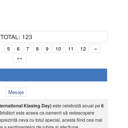
TOTAL: 123
4
5
6
7
8
9
10
11
12
»
»»
Mesaje
nternational Kissing Day)
este celebrată anual pe
6
 sărbători este aceea ca oamenii să redescopere
eprezintă ceva cu totul special, acesta fiind cea mai
 a sentimentelor de iubire și afecțiune.