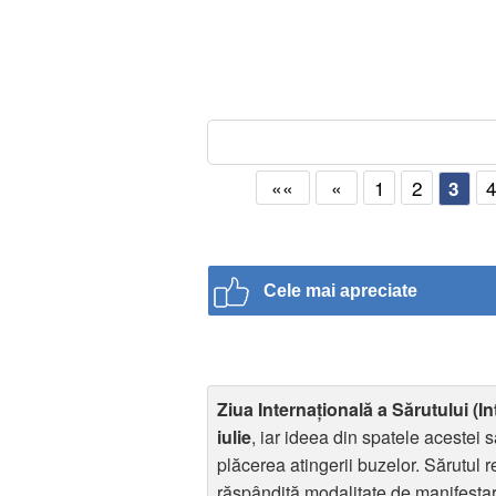
««
«
1
2
3
Cele mai apreciate
Ziua Internaţională a Sărutului (I
iulie
, iar ideea din spatele acestei
plăcerea atingerii buzelor. Sărutul r
răspândită modalitate de manifestare