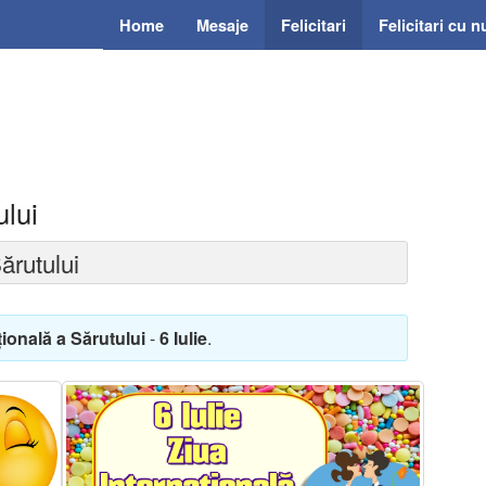
Home
Mesaje
Felicitari
Felicitari cu 
ului
ărutului
ţională a Sărutului
-
6 Iulie
.