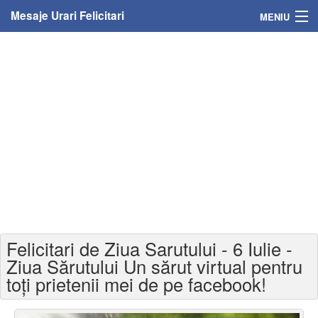
Mesaje Urari Felicitari
MENIU
Home
Mesaje
Felicitari
Felicitari cu nume
Felicitari persoane
Felicitari personalizate
Felicitari de Ziua Sarutului - 6 Iulie -
Felicitari varsta
Ziua Sărutului Un sărut virtual pentru
toți prietenii mei de pe facebook!
Felicitari zilele anului