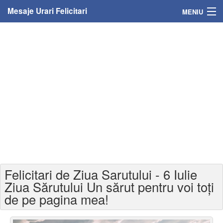
Mesaje Urari Felicitari
MENIU
Home
Mesaje
Felicitari
Felicitari cu nume
Felicitari persoane
Felicitari personalizate
Felicitari de Ziua Sarutului - 6 Iulie
Felicitari varsta
Ziua Sărutului Un sărut pentru voi toți
de pe pagina mea!
Felicitari zilele anului