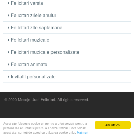
Felicitari varsta
Felicitari zilele anului
Felicitari zile saptamana
Felicitari muzicale
Felicitari muzicale personalizate
Felicitari animate
Invitatii personalizate
© 2020 Mesaje Urari Felicitari. All rights reserved.
Acest site foloseste cookie-uri pentru a oferi servicii, pentru a
Am inteles!
personaliza anunturi si pentru a analiza traficul. Daca folositi
acest site, sunteti de acord cu utilizarea cookie-urilor.
Mai mult