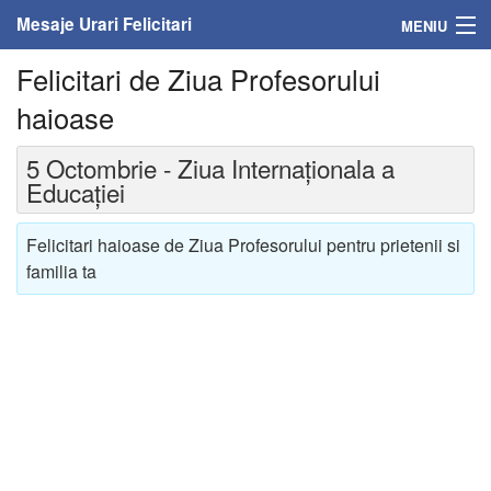
Mesaje Urari Felicitari
MENIU
Felicitari de Ziua Profesorului
Home
haioase
Mesaje
5 Octombrie - Ziua Internaţionala a
Felicitari
Educaţiei
Felicitari cu nume
Felicitari haioase de Ziua Profesorului pentru prietenii si
familia ta
Felicitari persoane
Felicitari personalizate
Felicitari varsta
Felicitari zilele anului