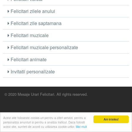
Felicitari zilele anului
Felicitari zile saptamana
Felicitari muzicale
Felicitari muzicale personalizate
Felicitari animate
Invitatii personalizate
© 2020 Mesaje Urari Felicitari. All rights reserved.
Acest site foloseste cookie-uri pentru a oferi servicii, pentru a
Am inteles!
personaliza anunturi si pentru a analiza traficul. Daca folositi
acest site, sunteti de acord cu utilizarea cookie-urilor.
Mai mult