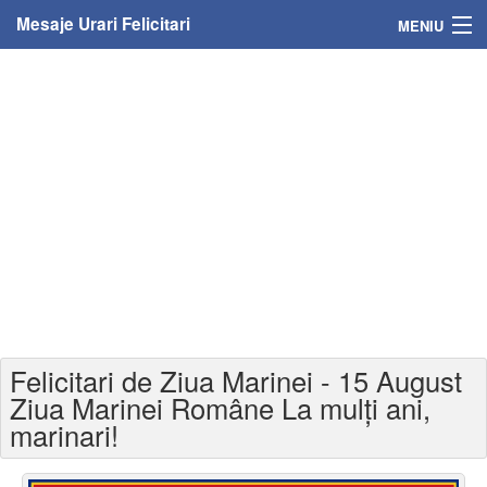
Mesaje Urari Felicitari
MENIU
Home
Mesaje
Felicitari
Felicitari cu nume
Felicitari persoane
Felicitari personalizate
Felicitari de Ziua Marinei - 15 August
Felicitari varsta
Ziua Marinei Române La mulți ani,
marinari!
Felicitari zilele anului