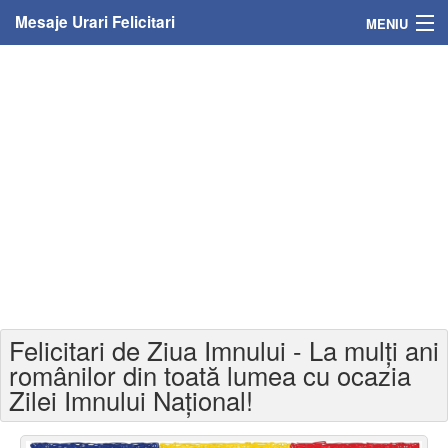
Mesaje Urari Felicitari
MENIU
Home
Mesaje
Felicitari
Felicitari cu nume
Felicitari persoane
Felicitari personalizate
Felicitari de Ziua Imnului - La mulți ani
Felicitari varsta
românilor din toată lumea cu ocazia
Zilei Imnului Național!
Felicitari zilele anului