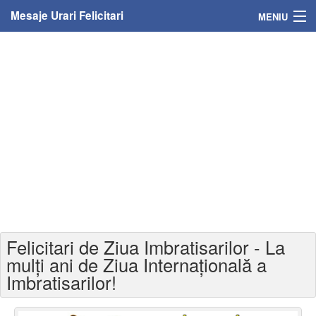
Mesaje Urari Felicitari
MENIU
Home
Mesaje
Felicitari
Felicitari cu nume
Felicitari persoane
Felicitari personalizate
Felicitari de Ziua Imbratisarilor - La
Felicitari varsta
mulți ani de Ziua Internațională a
Imbratisarilor!
Felicitari zilele anului