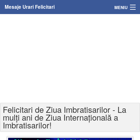
Mesaje Urari Felicitari
MENIU
Home
Mesaje
Felicitari
Felicitari cu nume
Felicitari persoane
Felicitari personalizate
Felicitari de Ziua Imbratisarilor - La
Felicitari varsta
mulți ani de Ziua Internațională a
Imbratisarilor!
Felicitari zilele anului