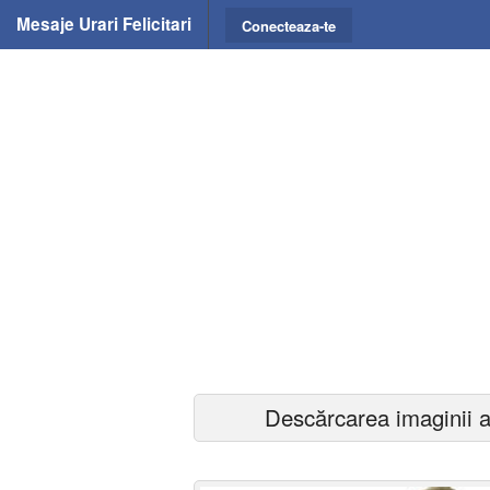
Mesaje Urari Felicitari
Conecteaza-te
Descărcarea imaginii a