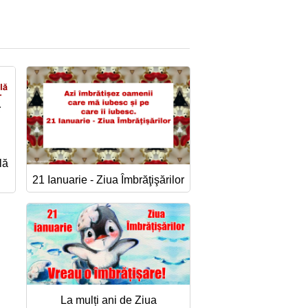
lă
21 Ianuarie - Ziua Îmbrăţişărilor
La mulți ani de Ziua