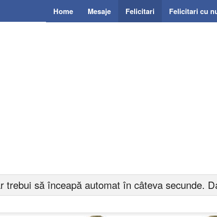
Home
Mesaje
Felicitari
Felicitari cu 
r trebui să înceapă automat în câteva secunde. Da