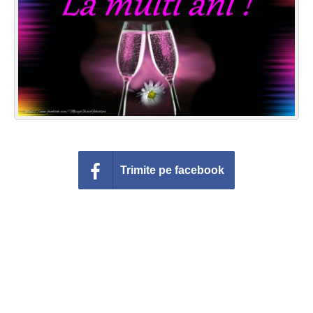
Felicitari zile saptamana
Felicitari muzicale
Felicitari muzicale personalizate
Felicitari animate
Invitatii personalizate
Trimite pe facebook
Conecteaza-te