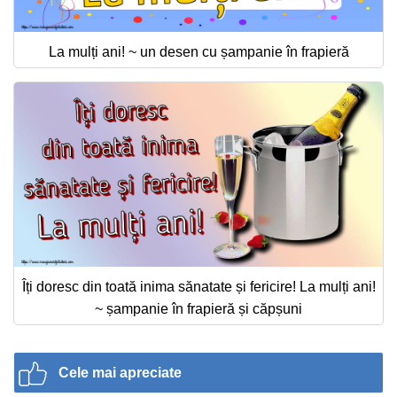
La mulți ani! ~ un desen cu șampanie în frapieră
Îți doresc din toată inima sănatate și fericire! La mulți ani!
~ șampanie în frapieră și căpșuni
Cele mai apreciate