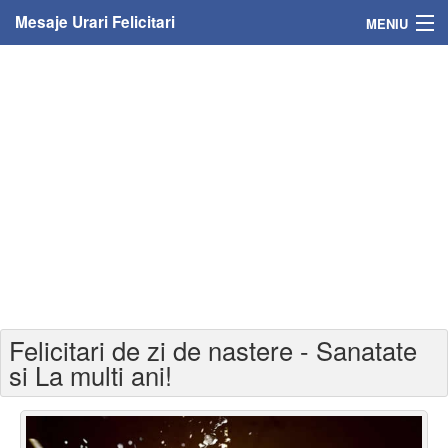
Mesaje Urari Felicitari
MENIU
Home
Mesaje
Felicitari
Felicitari cu nume
Felicitari persoane
Felicitari personalizate
Felicitari de zi de nastere - Sanatate
Felicitari varsta
si La multi ani!
Felicitari zilele anului