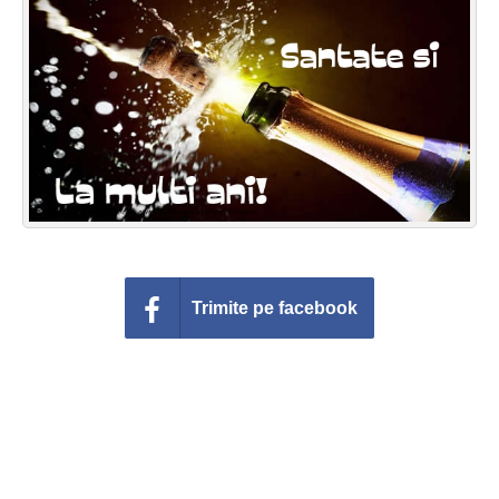
Felicitari zile saptamana
Felicitari muzicale
Felicitari muzicale personalizate
Felicitari animate
Invitatii personalizate
Conecteaza-te
Trimite pe facebook