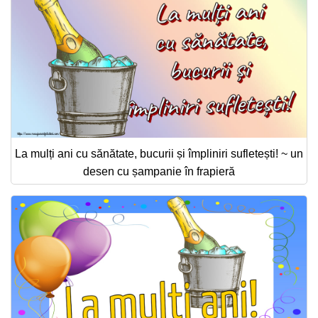
La mulți ani cu sănătate, bucurii și împliniri sufletești! ~ un
desen cu șampanie în frapieră