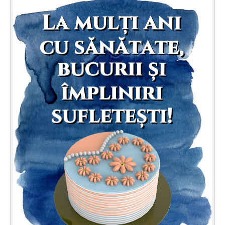
Felicitari zile saptamana
Felicitari muzicale
Felicitari muzicale personalizate
Felicitari animate
Invitatii personalizate
Conecteaza-te