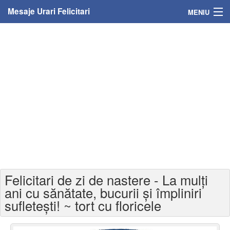
Mesaje Urari Felicitari
MENIU
Home
Mesaje
Felicitari
Felicitari cu nume
Felicitari persoane
Felicitari personalizate
Felicitari de zi de nastere - La mulți
Felicitari varsta
ani cu sănătate, bucurii și împliniri
sufletești! ~ tort cu floricele
Felicitari zilele anului