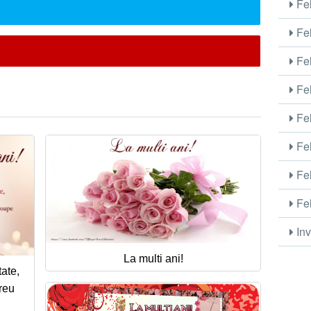
Fel
Fel
Fel
Fel
Fel
Fel
Fel
Fel
Inv
La multi ani!
tate,
ereu