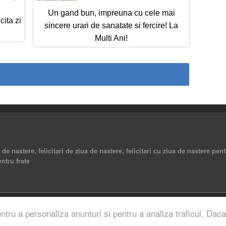
Un gand bun, impreuna cu cele mai
cita zi
sincere urari de sanatate si fercire! La
Multi Ani!
a de nastere, felicitari de ziua de nastere, felicitari cu ziua de nastere pent
entru frate
rved.
entru a personaliza anunturi si pentru a analiza traficul. Daca