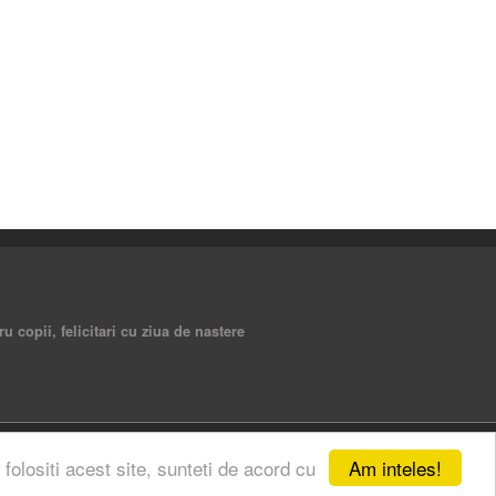
ru copii, felicitari cu ziua de nastere
Am inteles!
 folositi acest site, sunteti de acord cu