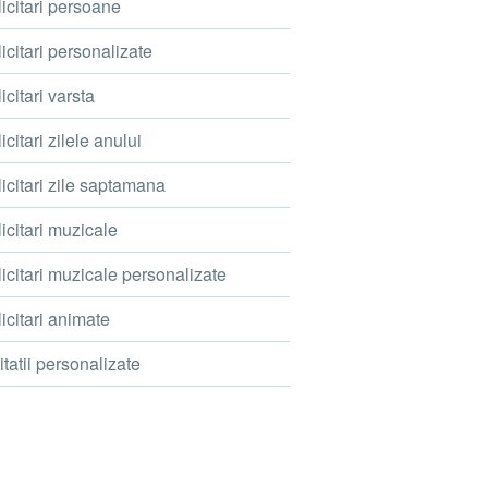
icitari persoane
icitari personalizate
icitari varsta
icitari zilele anului
icitari zile saptamana
icitari muzicale
icitari muzicale personalizate
icitari animate
itatii personalizate