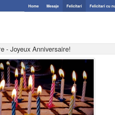
Home
Mesaje
Felicitari
Felicitari cu 
ere - Joyeux Anniversaire!