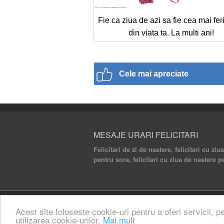
Fie ca ziua de azi sa fie cea mai feri
din viata ta. La multi ani!
Cele mai apreciate
MESAJE URARI FELICITARI
Felicitari de zi de nastere, felicitari cu ziu
pentru sora, felicitari cu ziua de nastere p
© 2020 Mesaje Urari Felicitari. All rights rese
Acest site foloseste cookie-uri pentru a oferi servicii, p
utilizarea cookie-urilor.
Mai mult