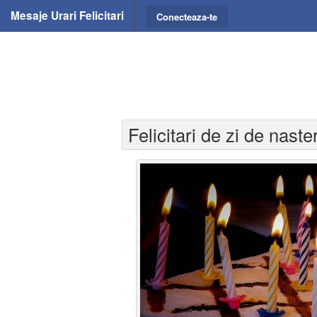
Mesaje Urari Felicitari
Conecteaza-te
Felicitari de zi de nast