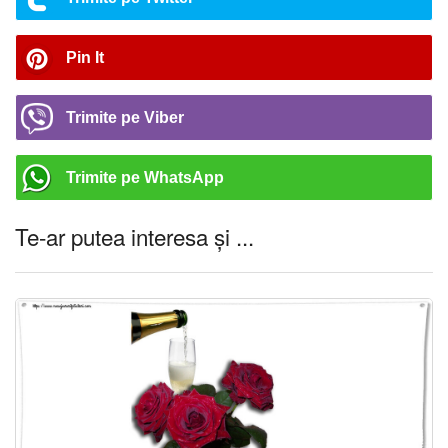
Pin It
Trimite pe Viber
Trimite pe WhatsApp
Te-ar putea interesa și ...