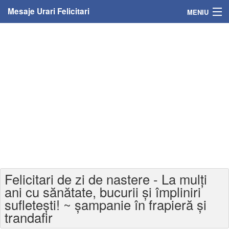
Mesaje Urari Felicitari
MENIU
Home
Mesaje
Felicitari
Felicitari cu nume
Felicitari persoane
Felicitari personalizate
Felicitari de zi de nastere - La mulți
Felicitari varsta
ani cu sănătate, bucurii și împliniri
sufletești! ~ șampanie în frapieră și
Felicitari zilele anului
trandafir