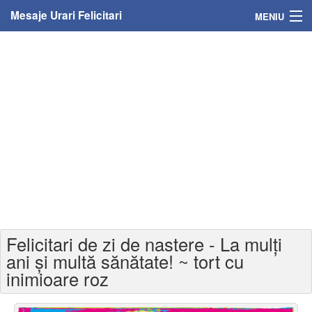
Mesaje Urari Felicitari
MENIU
Home
Mesaje
Felicitari
Felicitari cu nume
Felicitari persoane
Felicitari personalizate
Felicitari de zi de nastere - La mulți
Felicitari varsta
ani și multă sănătate! ~ tort cu
inimioare roz
Felicitari zilele anului