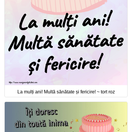
La mulți ani! Multă sănătate și fericire! ~ tort roz