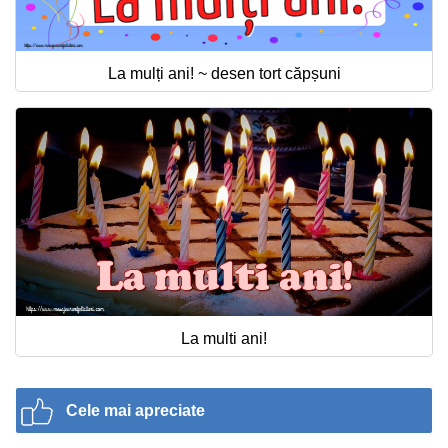
La mulți ani! ~ desen tort căpșuni
La multi ani!
Cele mai apreciate