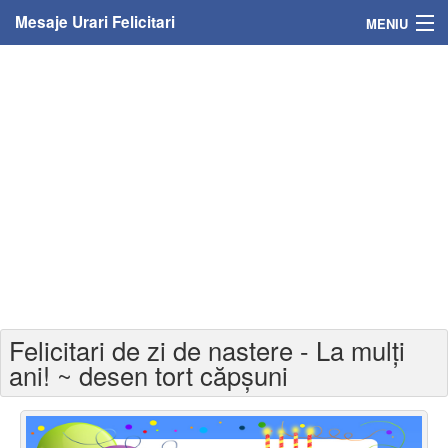
Mesaje Urari Felicitari
MENIU
Home
Mesaje
Felicitari
Felicitari cu nume
Felicitari persoane
Felicitari personalizate
Felicitari de zi de nastere - La mulți
Felicitari varsta
ani! ~ desen tort căpșuni
Felicitari zilele anului