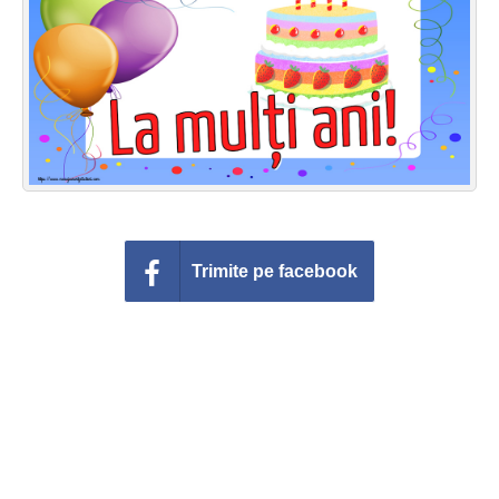
Felicitari zile saptamana
Felicitari muzicale
Felicitari muzicale personalizate
Felicitari animate
Invitatii personalizate
Trimite pe facebook
Conecteaza-te