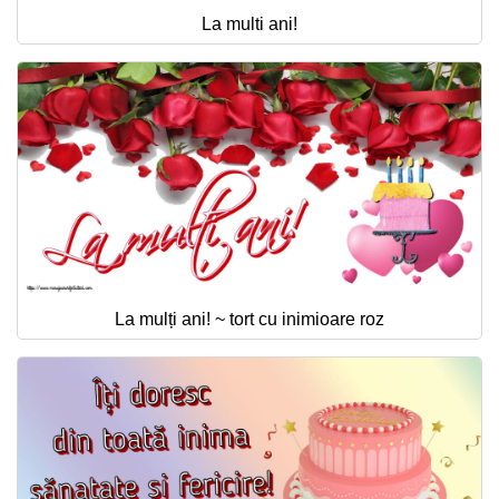
La multi ani!
La mulți ani! ~ tort cu inimioare roz