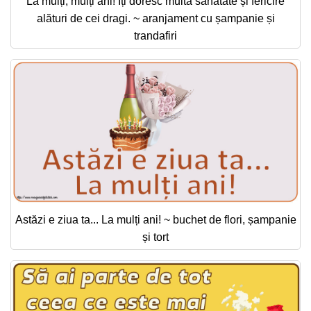
La mulți, mulți ani! Îți doresc multă sănătate și fericire
alături de cei dragi. ~ aranjament cu șampanie și
trandafiri
Astăzi e ziua ta... La mulți ani! ~ buchet de flori, șampanie
și tort