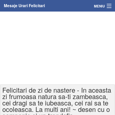
Mesaje Urari Felicitari
MENIU
Home
Mesaje
Felicitari
Felicitari cu nume
Felicitari persoane
Felicitari personalizate
Felicitari de zi de nastere - In aceasta
Felicitari varsta
zi frumoasa natura sa-ti zambeasca,
cei dragi sa te iubeasca, cei rai sa te
Felicitari zilele anului
ocoleasca. La multi ani! ~ desen cu o