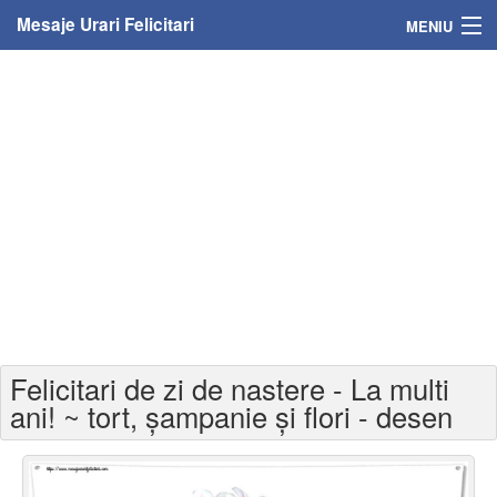
Mesaje Urari Felicitari
MENIU
Home
Mesaje
Felicitari
Felicitari cu nume
Felicitari persoane
Felicitari personalizate
Felicitari de zi de nastere - La multi
Felicitari varsta
ani! ~ tort, șampanie și flori - desen
Felicitari zilele anului