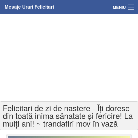
Mesaje Urari Felicitari
MENIU
Home
Mesaje
Felicitari
Felicitari cu nume
Felicitari persoane
Felicitari personalizate
Felicitari de zi de nastere - Îți doresc
Felicitari varsta
din toată inima sănatate și fericire! La
mulți ani! ~ trandafiri mov în vază
Felicitari zilele anului