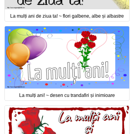
La mulți ani de ziua ta! ~ flori galbene, albe și albastre
La mulți ani! ~ desen cu trandafiri și inimioare