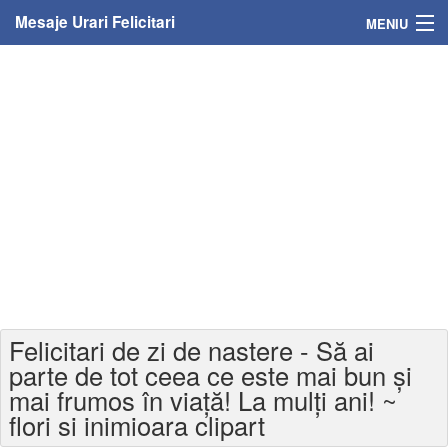
Mesaje Urari Felicitari
MENIU
Home
Mesaje
Felicitari
Felicitari cu nume
Felicitari persoane
Felicitari personalizate
Felicitari de zi de nastere - Să ai
Felicitari varsta
parte de tot ceea ce este mai bun și
mai frumos în viață! La mulți ani! ~
Felicitari zilele anului
flori si inimioara clipart