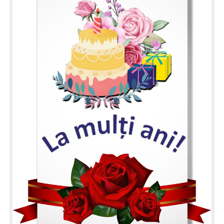
Felicitari zile saptamana
Felicitari muzicale
Felicitari muzicale personalizate
Felicitari animate
Invitatii personalizate
Conecteaza-te