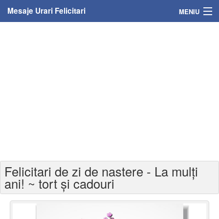
Mesaje Urari Felicitari
MENIU
Home
Mesaje
Felicitari
Felicitari cu nume
Felicitari persoane
Felicitari personalizate
Felicitari de zi de nastere - La mulți
Felicitari varsta
ani! ~ tort și cadouri
Felicitari zilele anului