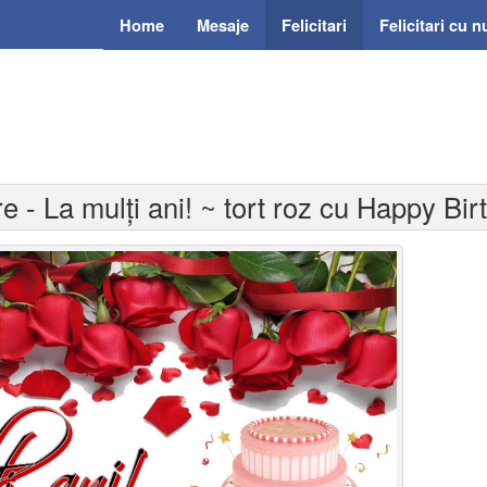
Home
Mesaje
Felicitari
Felicitari cu 
ere - La mulți ani! ~ tort roz cu Happy Bi