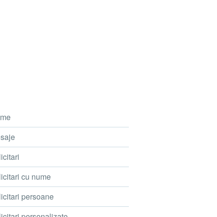
me
saje
icitari
icitari cu nume
icitari persoane
icitari personalizate