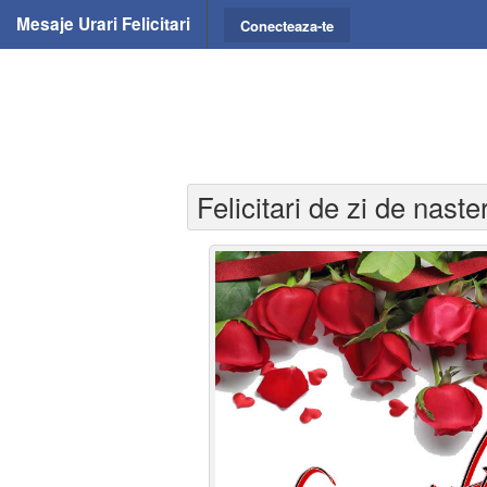
Mesaje Urari Felicitari
Conecteaza-te
Felicitari de zi de nast