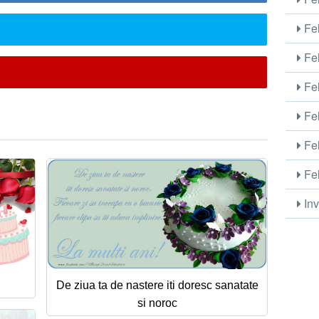
Fel
Fel
Fel
Fel
Fel
Fel
Inv
De ziua ta de nastere iti doresc sanatate
si noroc