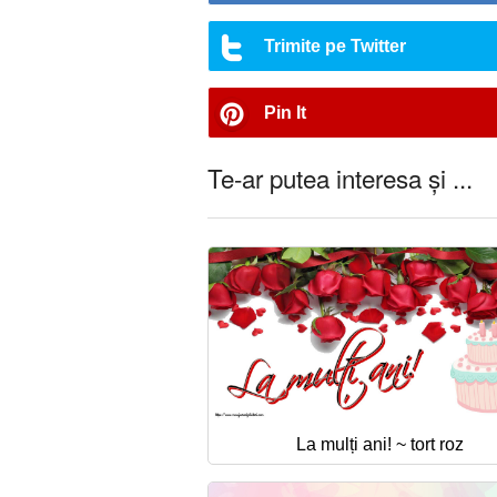
Trimite pe Twitter
Pin It
Te-ar putea interesa și ...
La mulți ani! ~ tort roz