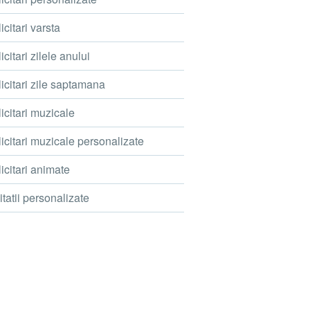
icitari varsta
icitari zilele anului
icitari zile saptamana
icitari muzicale
icitari muzicale personalizate
icitari animate
itatii personalizate