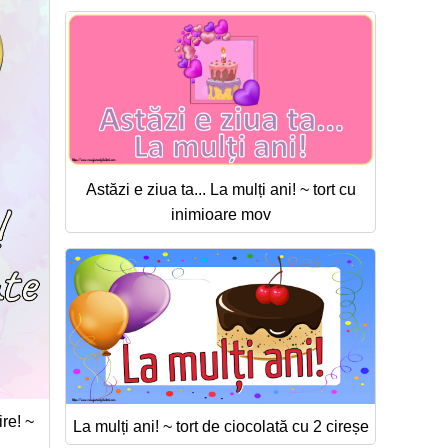
Astăzi e ziua ta... La mulți ani! ~ tort cu
inimioare mov
ire! ~
La mulți ani! ~ tort de ciocolată cu 2 cireșe